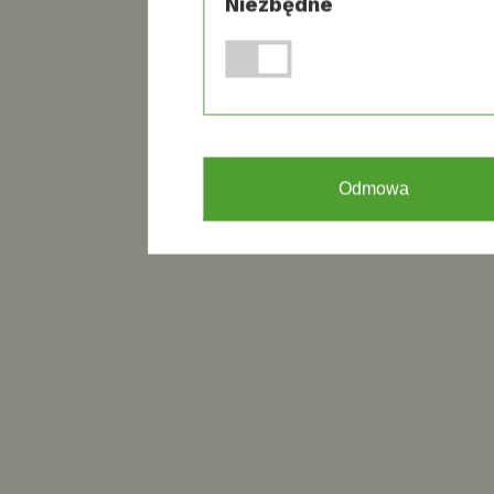
Niezbędne
J
p
b
17 p
Odmowa