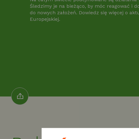
Śledzimy je na bieżąco, by móc reagować i d
do nowych założeń. Dowiedz się więcej o akt
Europejskiej.