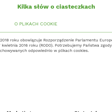
PEiK 2030 – szansa ro
Kilka słów o ciasteczkach
mbitnych założeń?
O PLIKACH COOKIE
czerwca 2026
2018 roku obowiązuje Rozporządzenie Parlamentu Europej
27 kwietnia 2016 roku (RODO). Potrzebujemy Państwa zgod
chowywanych odpowiednio w plikach cookies.
o dyrektywa CSRD oznacza
Pr
a przedsiębiorców?
li
st
za strona zużywa
j energii
wietnia 2024
5 st
ana struktura, ograniczenie ilości treści i materiałów os
ie to mniej czasu spędzonego przy komputerze, a co za ty
zużycie energii i emisji CO2