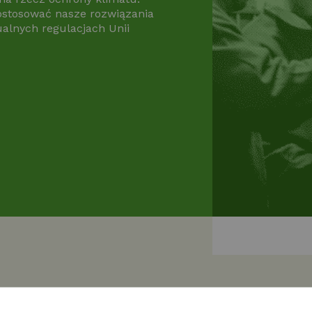
ostosować nasze rozwiązania
ualnych regulacjach Unii