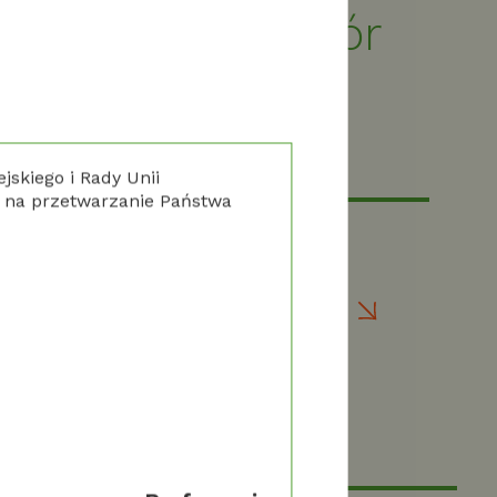
zwojowa czy zbiór
skiego i Rady Unii
y na przetwarzanie Państwa
zemysł wyłączony spod
mitu ceny na gaz musi
awiać na transformację
3 strony - jeden adres
ycznia 2023
Zmniejszyliśmy liczbę stron internetowych naszy
adzonych
zoptymalizowaliśmy treść.
m idzie