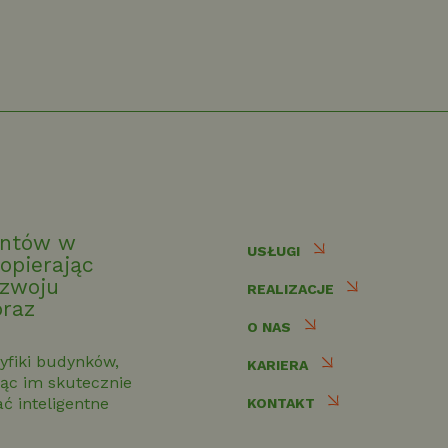
ientów w
USŁUGI
 opierając
ozwoju
REALIZACJE
oraz
O NAS
yfiki budynków,
KARIERA
ąc im skutecznie
 inteligentne
KONTAKT