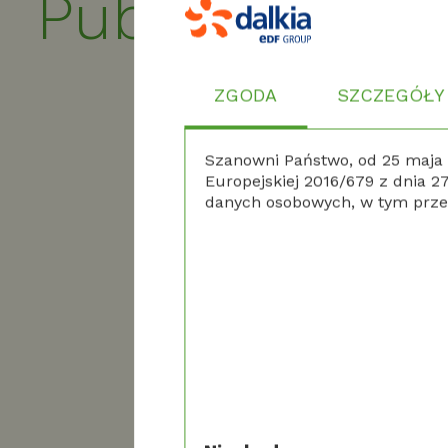
Publikacje
K
a
ZGODA
SZCZEGÓŁY
16 
Szanowni Państwo, od 25 maja 
Europejskiej 2016/679 z dnia 
danych osobowych, w tym prze
C
dl
Nas
mnie
12 k
Przemyśl
w serwis
mniejsze 