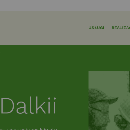
USŁUGI
REALIZA
ii
Dalkii
na rzecz ochrony klimatu.