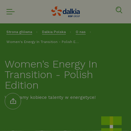
Strona główna
Dalkia Polska
O nas
Women's Energy In Transition - Polish Edition
Women's Energy In
Transition - Polish
Edition
Wspieramy kobiece talenty w energetyce!