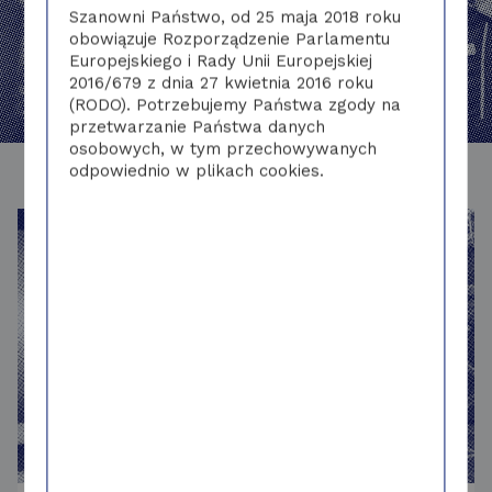
realizację projektów efektywności
Szanowni Państwo, od 25 maja 2018 roku
energetycznej, wspierając firmy od koncepcji
obowiązuje Rozporządzenie Parlamentu
po bezpieczną eksploatację.
Europejskiego i Rady Unii Europejskiej
2016/679 z dnia 27 kwietnia 2016 roku
(RODO). Potrzebujemy Państwa zgody na
przetwarzanie Państwa danych
osobowych, w tym przechowywanych
odpowiednio w plikach cookies.