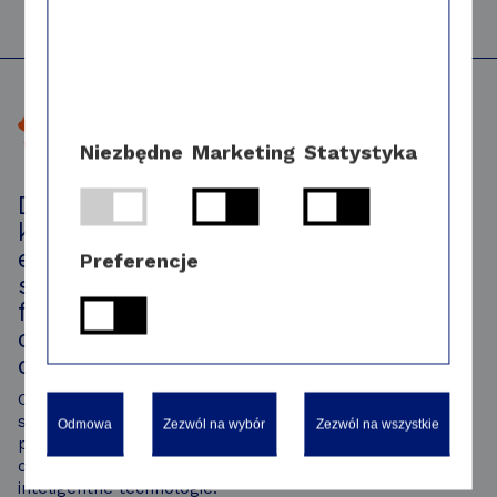
Niezbędne
Marketing
Statystyka
Dalkia, spółka z grupy EDF, wspiera
klientów w transformacji
energetycznej i cyfrowej, opierając
Preferencje
swoją działalność na dwóch
filarach: rozwoju lokalnych
odnawialnych źródeł energii oraz
optymalizacji jej zużycia.
Oferuje rozwiązania precyzyjnie dopasowane do
specyfiki budynków, miast, regionów i zakładów
Odmowa
Zezwól na wybór
Zezwól na wszystkie
przemysłowych, pomagając im skutecznie stawiać
czoła wyzwaniom klimatycznym oraz wdrażać
inteligentne technologie.