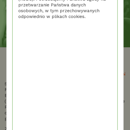
przetwarzanie Państwa danych
osobowych, w tym przechowywanych
odpowiednio w plikach cookies.
ZARZĄDZANIE ZGODAMI
Szanowni Państwo, od 25 maja 2018 roku obowiązuje
Rozporządzenie Parlamentu Europejskiego i Rady Unii
Europejskiej 2016/679 z dnia 27 kwietnia 2016 roku
(RODO). Potrzebujemy Państwa zgody na przetwarzanie
Państwa danych osobowych, w tym przechowywanych
odpowiednio w plikach cookies. Poniżej znajduje się
pełny zakres informacji na ten temat.
Zgadzam się na przechowywanie na urządzeniu, z