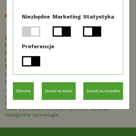
Niezbędne
Marketing
Statystyka
Dalkia, spółka z grupy EDF, wspiera
klientów w transformacji
Preferencje
energetycznej i cyfrowej, opierając
swoją działalność na dwóch
filarach: rozwoju lokalnych
odnawialnych źródeł energii oraz
optymalizacji jej zużycia.
Oferuje rozwiązania precyzyjnie dopasowane do
Odmowa
Zezwól na wybór
Zezwól na wszystkie
specyfiki budynków, miast, regionów i zakładów
przemysłowych, pomagając im skutecznie stawiać
czoła wyzwaniom klimatycznym oraz wdrażać
inteligentne technologie.