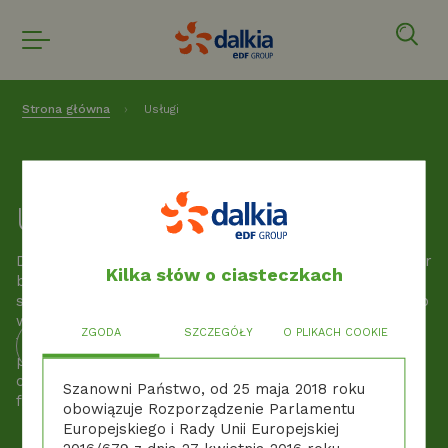
Strona główna
Usługi
Usługi
Dalkia Polska wspiera przemysł, ciepłownictwo i sektor
Kilka słów o ciasteczkach
budynków w transformacji energetycznej – oferując
szeroki wachlarz usług: od projektowania i generalnego
wykonawstwa nowych źródeł energii, przez
ZGODA
SZCZEGÓŁY
O PLIKACH COOKIE
fotowoltaikę i projekty efektywności, po outsourcing i
profesjonalny serwis. Zapewniamy kompleksową
obsługę inwestycji energetycznych – od koncepcji i
Szanowni Państwo, od 25 maja 2018 roku
finansowania aż po wieloletnią eksploatację.
obowiązuje Rozporządzenie Parlamentu
Europejskiego i Rady Unii Europejskiej