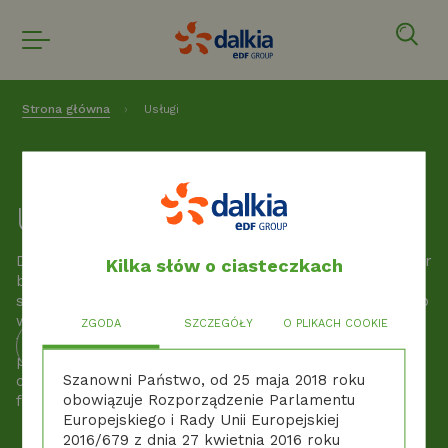
Strona główna
Usługi
Usługi
Dalkia Polska wspiera przemysł, ciepłownictwo i sektor
Kilka słów o ciasteczkach
budynków w transformacji energetycznej – oferując
szeroki wachlarz usług: od projektowania i generalnego
wykonawstwa nowych źródeł energii, przez
ZGODA
SZCZEGÓŁY
O PLIKACH COOKIE
fotowoltaikę i projekty efektywności, po outsourcing i
profesjonalny serwis. Zapewniamy kompleksową
Szanowni Państwo, od 25 maja 2018 roku
obsługę inwestycji energetycznych – od koncepcji i
obowiązuje Rozporządzenie Parlamentu
finansowania aż po wieloletnią eksploatację.
Europejskiego i Rady Unii Europejskiej
2016/679 z dnia 27 kwietnia 2016 roku