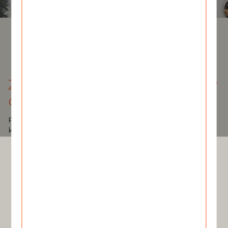
Z czego wykonane są ozdoby
choinkowe?
Piękne bombki, zawieszki czy łańcuchy na choinkę
kuszą nas żywymi kolorami, ale głównie wykonane są
ze słabej jakości plastiku. Służą nam przez bardzo
krótki okres w roku, a niosą ze sobą liczne
konsekwencje dla naszej planety. Proces ich produkcji
generuje ogromne ilości emisji gazów cieplarnianych, a
ich utylizacja staje się coraz poważniejszym problemem
ekologicznym. Co więcej, wiele z tych ozdób jest
produkowanych masowo w niehumanitarnych
warunkach, co stoi w sprzeczności z duchem świąt
pełnych miłości i wspólnoty.