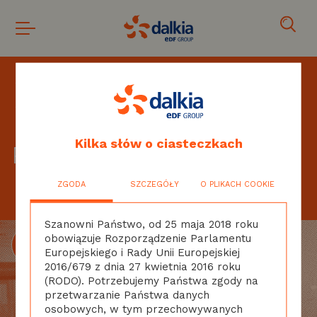
Strona główna
Dalkia Polska Energia
Usługi
Ciepło systemowe
Przyłącz się
Pliki do pobrania
Kilka słów o ciasteczkach
Pliki do pobrania
ZGODA
SZCZEGÓŁY
O PLIKACH COOKIE
Szanowni Państwo, od 25 maja 2018 roku
obowiązuje Rozporządzenie Parlamentu
Europejskiego i Rady Unii Europejskiej
2016/679 z dnia 27 kwietnia 2016 roku
(RODO). Potrzebujemy Państwa zgody na
przetwarzanie Państwa danych
osobowych, w tym przechowywanych