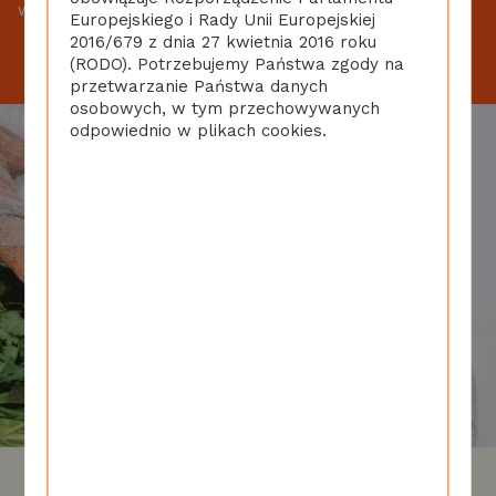
wszystkich.
Europejskiego i Rady Unii Europejskiej
2016/679 z dnia 27 kwietnia 2016 roku
(RODO). Potrzebujemy Państwa zgody na
przetwarzanie Państwa danych
osobowych, w tym przechowywanych
odpowiednio w plikach cookies.