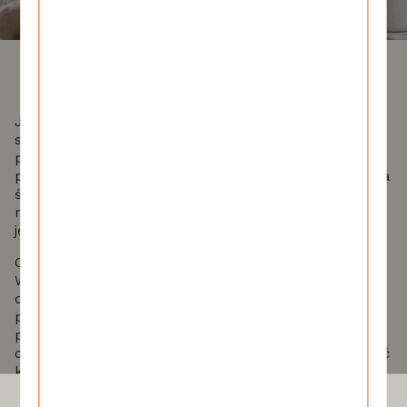
Jak zadbać o zdrowy, bezpieczny i czysty dom oraz o
swój portfel? Wszystkie wymienione środki możesz z
powodzeniem zastąpić naturalnymi mieszankami w stu
procentach bezpiecznymi dla Ciebie, Twojej rodziny i dla
środowiska! Jest kilka magicznych składników, które
mogą zdziałać cuda. Dziś przedstawimy Ci zalety
jednego z nich - OCTU.
Ocet to niezastąpiony składnik do zadań specjalnych.
Wyczyścisz nim każdą powierzchnię, ponieważ ma
działanie odtłuszczające oraz antybakteryjne i
przeciwpleśniowe. Nie stosuj go w sytuacji, kiedy
potrzebna jest solidna dezynfekcja, ponieważ stężenie
octu jest za małe i niektóre bakterie potrafią przetrwać
krótkotrwały kontakt z octem. Jednak jeśli w Twoim
domu nie ma osób, np. z przewlekle obniżoną