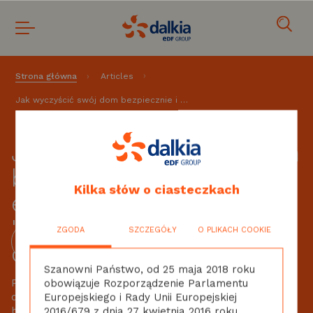
Strona główna
Articles
Jak wyczyścić swój dom bezpiecznie i ekologicznie? Czyli "oszczędności w codzienności"
Jak wyczyścić swój dom
bezpiecznie i
Kilka słów o ciasteczkach
ekologicznie? Czyli
"oszczędności w
ZGODA
SZCZEGÓŁY
O PLIKACH COOKIE
codzienności"
Szanowni Państwo, od 25 maja 2018 roku
Płyn do naczyń, płyn do szyb, płyn do podłóg
obowiązuje Rozporządzenie Parlamentu
drewnianych, płyn do kafelek, środek na kamień, rdzę,
Europejskiego i Rady Unii Europejskiej
bakterie... czy naprawdę to wszystko jest Ci
2016/679 z dnia 27 kwietnia 2016 roku