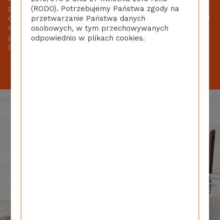
potrzebne? Niekoniecznie. Skład tych środków
(RODO). Potrzebujemy Państwa zgody na
chemicznych pozostawia wiele do życzenia, większość z
przetwarzanie Państwa danych
nich jest niebezpieczna. Nie bez powodu mocno trzeba
osobowych, w tym przechowywanych
pilnować, aby nie dostały się one w ręce najmłodszych.
odpowiednio w plikach cookies.
Dodatkowo kosztują fortunę!